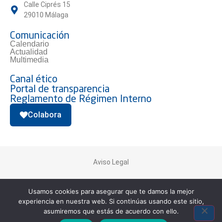
Calle Ciprés 15
29010 Málaga
Comunicación
Calendario
Actualidad
Multimedia
Canal ético
Portal de transparencia
Reglamento de Régimen Interno
Colabora
Aviso Legal
Usamos cookies para asegurar que te damos la mejor
Política de Privacidad
experiencia en nuestra web. Si continúas usando este sitio,
asumiremos que estás de acuerdo con ello.