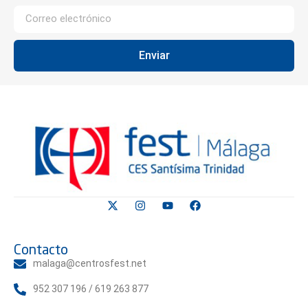
Enviar
Contacto
malaga@centrosfest.net
952 307 196 / 619 263 877