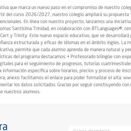
iativa que marca un nuevo paso en el compromiso de nuestro coleg
rtir del curso 2026/2027, nuestro colegio ampliará su propuesta 
vencionales. En línea con nuestro proyecto, lanzamos una iniciati
Idiomas Santísima Trinidad, en colaboración con BTLanguages®, c
rt y Trinity. Este nuevo espacio educativo, que se desarrollará 
ñanza estructurada y eficaz de idiomas en el ámbito ingles. La me
ficativa, permite que cada alumno aprenda de manera natural y pe
erísticas del programa destacamos: • Profesorado bilingüe con expe
gitales para el seguimiento de progresos, tutorías cuatrimestrales
a información específica sobre horarios, precios y proceso de insc
ra, anexo facilitamos el enlace para poder formalizar el alta: www
entar los datos solicitados. Gracias por seguir construyendo con
de nuestros alumnos.
ra